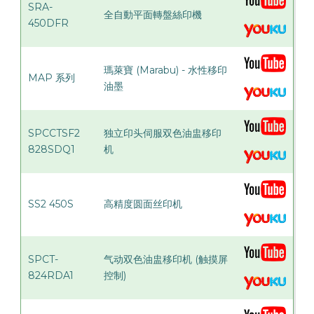
SRA-
全自動平面轉盤絲印機
450DFR
瑪萊寶 (Marabu) - 水性移印
MAP 系列
油墨
SPCCTSF2
独立印头伺服双色油盅移印
828SDQ1
机
SS2 450S
高精度圆面丝印机
SPCT-
气动双色油盅移印机 (触摸屏
824RDA1
控制)