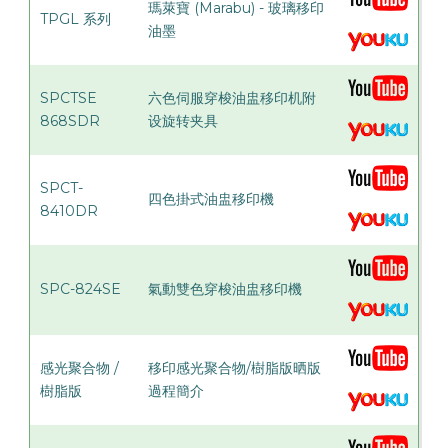
瑪萊寶 (Marabu) - 玻璃移印
TPGL 系列
油墨
SPCTSE
六色伺服穿梭油盅移印机附
868SDR
设旋转夹具
SPCT-
四色掛式油盅移印機
8410DR
SPC-824SE
氣動雙色穿梭油盅移印機
感光聚合物 /
移印感光聚合物/樹脂版晒版
樹脂版
過程簡介